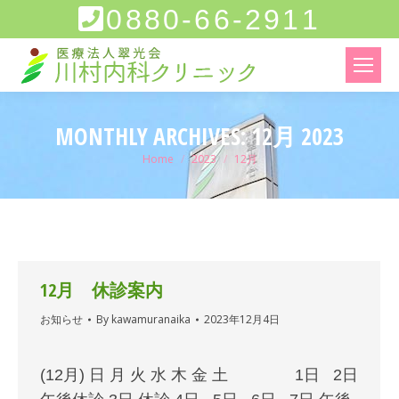
0880-66-2911
MONTHLY ARCHIVES:
12月 2023
You are here:
Home
2023
12月
12月 休診案内
お知らせ
By
kawamuranaika
2023年12月4日
(12月) 日 月 火 水 木 金 土 1日 2日