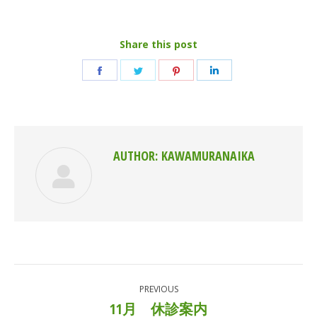
Share this post
Share
Share
Share
Share
on
on
on
on
Facebook
Twitter
Pinterest
LinkedIn
AUTHOR:
KAWAMURANAIKA
POST
PREVIOUS
NAVIGATION
11月 休診案内
Previous