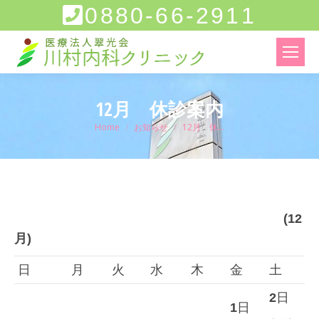
0880-66-2911
12月 休診案内
You are here:
Home
お知らせ
12月 休…
(12
月
)
日
月
火
水
木
金
土
2
日
1
日