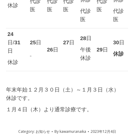
代診
代診
代診
代診
休診
医
医
医
医
代診
代診
医
医
24
28
日
日/
31
25
日
27
日
30
日
26
日
午後
29
日
日
休診
休診
休診
年末年始１２月３０日（土）～１月３日（水）
休診です。
１月４日（木）より通常診療です。
Category:
お知らせ
By
kawamuranaika
2023年12月4日