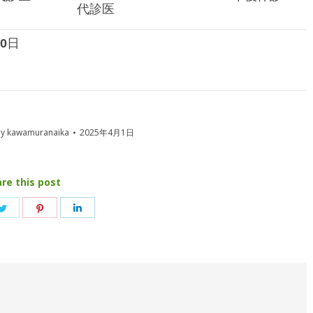
代診医
0
日
By
kawamuranaika
2025年4月1日
re this post
e
Share
Share
Share
on
on
on
book
Twitter
Pinterest
LinkedIn