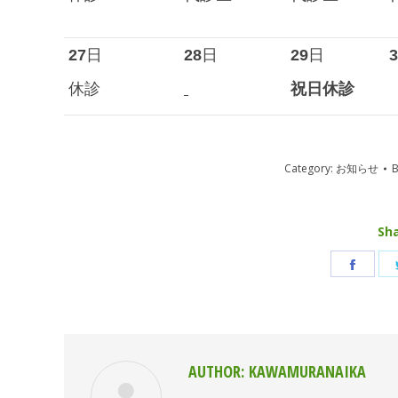
27
日
28
日
29
日
3
休診
祝日休診
Category:
お知らせ
Sha
Shar
on
Face
AUTHOR:
KAWAMURANAIKA