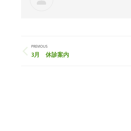
POST
PREVIOUS
NAVIGATION
3月 休診案内
Previous
post: